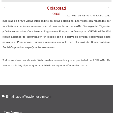
Colaborad
ores
La web de AEPA ATM recibe cada
mes más de 5.000 visitas interesad@s en estas patologías. Las visitas son realizadas por
facultativos y pacientes interesados en el dolor orofacial, de la ATM, Neuralgia del Trigémino
y Dolor Neuropático. Cumplimos el Reglamento Europeo de Datos y la LORTAD. AEPA ATM
realiza acciones de comunicación en medios con el objetivo de divulgar socialmente estas
patologías. Para apoyar nuestras acciones contacta con el e-mail de Responsabilidad
Social Corporativa: aepa@pacientesatm.com
Todos los derechos de esta Web quedan reservados y son propiedad de AEPA ATM. De
acuerdo a la Ley vigente queda prohibida su reproducción total o parcial
E-mail: aepa@pacientesatm.com
Contáctenos