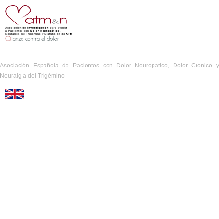
Asociación Española de Pacientes con Dolor Neuropatico, Dolor Cronico y
Neuralgia del Trigémino
English Version
Proyecto realizado en memoria de la Madre Teresa de Calcuta
AEPA ATM está legalmente inscrita en el Registro de Asociaciones del Ministerio del
Interior
VOLUNTARIOS
Todos los miembros de la Junta Directiva son
E-mail: aepa@pacientesatm.com
Móvil: +34 638 98 97 69
Atención telefónica: Sábados y Domingos de 10:30 a 15:00.
Esta ONG NO recibe, ni ha recibido, subvenciones