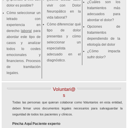
¿Cuáles son los
dolor es posible?
vivir con Dolor
tratamientos más
Neuropático en la
Cómo seleccionar un
adecuados para
vida laboral?
letrado con
abordar el dolor?
Cómo diferenciar qué
experiencia en
Opciones de
tipo de dolor
derecho
laboral
para
tratamientos
presentas y cómo
abordar este tipo de
dependiendo de la
seleccionar un
casos y analizar
etiología del dolor
especialista
todos lo costes
¿Cómo impacta
adecuado en el
emocionales y
sufrir dolor?
diagnóstico.
financieros. Procesos
de tramitación
legales.
Voluntari@
s
Todas las personas que quieran colaborar como Voluntarios en esta entidad,
deben firmar unos documentos legales necesarios para salvaguardar la
seguridad de todos los pacientes y clínicos.
Pincha Aquí Paciente experto