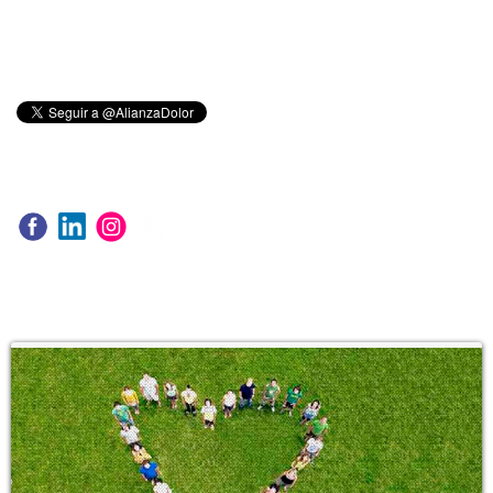
Donaciones. Nuestro nº de cuenta es: ES 78 2100 2120 80
0200656943
Nuestro código de BIZUM es: 04292
We are 4.875 followers
Alianza contra el Dolor®