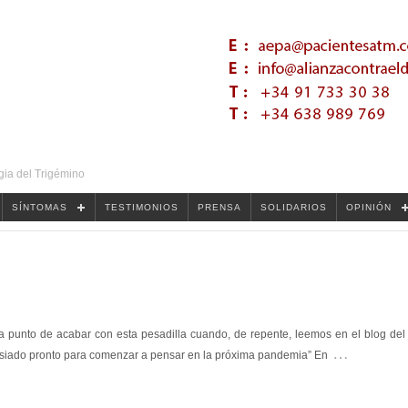
gia del Trigémino
SÍNTOMAS
TESTIMONIOS
PRENSA
SOLIDARIOS
OPINIÓN
 punto de acabar con esta pesadilla cuando, de repente, leemos en el blog del
…
masiado pronto para comenzar a pensar en la próxima pandemia” En